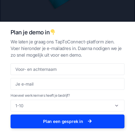
ijzer smeden als het warm is. Dat betekent: een
review vragen op het moment dat de klant nog bij je
aan de balie staat of net de rekening betaalt.
Plan je demo in
Dit is waar de
Google Review kaart
van
We laten je graag ons TapToConnect-platform zien.
TapToConnect het verschil maakt. In plaats van dat je
Voer hieronder je e-mailadres in. Daarna nodigen we je
klant zelf moet gaan zoeken, hoeven ze alleen maar
zo snel mogelijk uit voor een demo.
hun telefoon tegen jouw gepersonaliseerde kaart te
houden.
Hoe dit jouw SEO helpt:
Hoeveel werknemers heeft je bedrijf?
Direct resultaat:
De klant opent direct jouw
review-sectie. Geen gezoek, geen frustratie.
Hogere conversie:
Omdat het slechts 2 seconden
Plan een gesprek in
duurt, zeggen klanten veel sneller ‘ja’.
Constante stroom:
Je verzamelt dagelijks nieuwe,